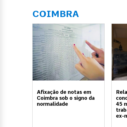
COIMBRA
Afixação de notas em
Rel
Coimbra sob o signo da
con
normalidade
45 m
trab
ex-