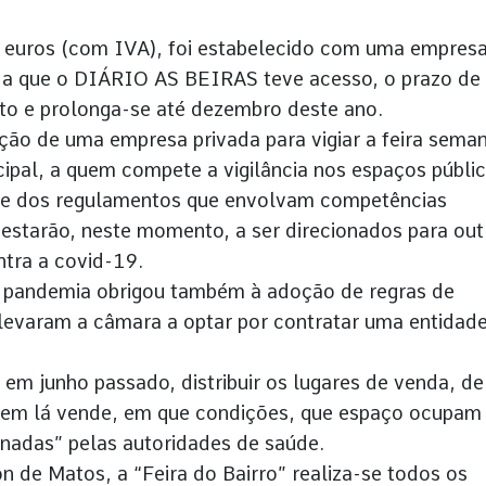
0 euros (com IVA), foi estabelecido com uma empres
o a que o DIÁRIO AS BEIRAS teve acesso, o prazo de
sto e prolonga-se até dezembro deste ano.
ação de uma empresa privada para vigiar a feira sema
cipal, a quem compete a vigilância nos espaços públi
s e dos regulamentos que envolvam competências
s estarão, neste momento, a ser direcionados para out
tra a covid-19.
 pandemia obrigou também à adoção de regras de
 levaram a câmara a optar por contratar uma entidad
 em junho passado, distribuir os lugares de venda, de
uem lá vende, em que condições, que espaço ocupam
inadas” pelas autoridades de saúde.
n de Matos, a “Feira do Bairro” realiza-se todos os