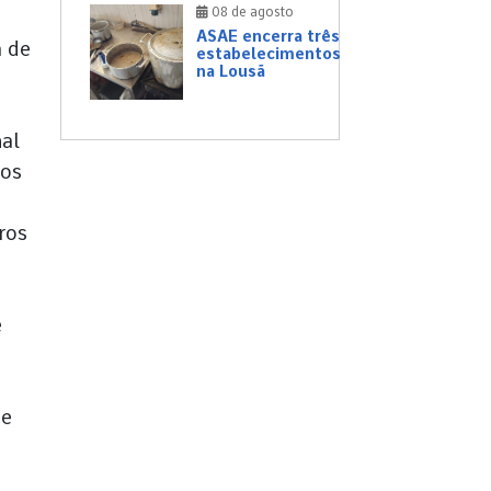
08 de agosto
ASAE encerra três
a de
estabelecimentos
na Lousã
nal
cos
ros
e
 e