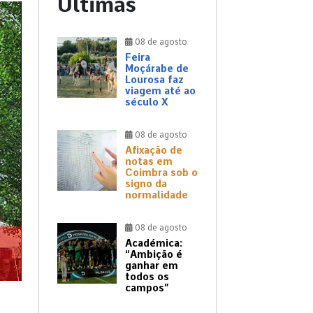
Últimas
08 de agosto
Feira
Moçárabe de
Lourosa faz
viagem até ao
século X
08 de agosto
Afixação de
notas em
Coimbra sob o
signo da
normalidade
08 de agosto
Académica:
“Ambição é
ganhar em
todos os
campos”