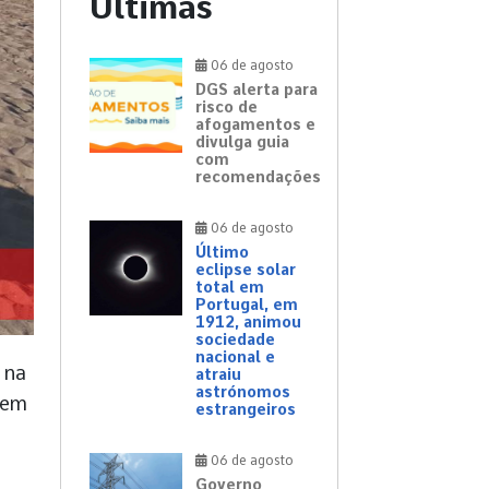
Últimas
06 de agosto
DGS alerta para
risco de
afogamentos e
divulga guia
com
recomendações
06 de agosto
Último
eclipse solar
total em
Portugal, em
1912, animou
sociedade
nacional e
 na
atraiu
astrónomos
tem
estrangeiros
06 de agosto
Governo