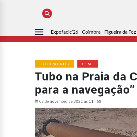
Expofacic’26
Coimbra
Figueira da Foz
Pesquisar
por:
FIGUEIRA DA FOZ
GERAL
Tubo na Praia da C
para a navegação”
02 de novembro de 2021 às 11 h58