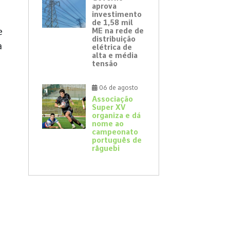
aprova
investimento
de 1,58 mil
e
ME na rede de
distribuição
a
elétrica de
alta e média
tensão
06 de agosto
Associação
Super XV
organiza e dá
nome ao
campeonato
português de
râguebi