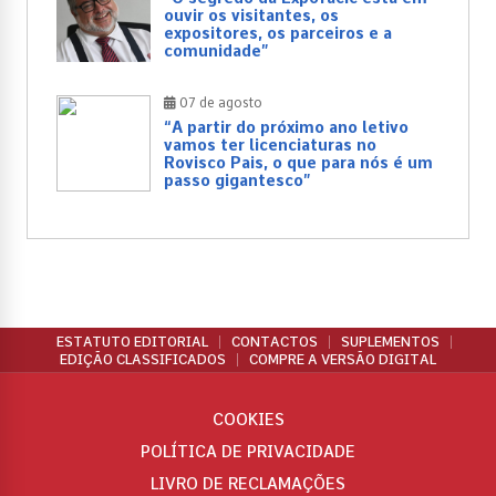
ouvir os visitantes, os
expositores, os parceiros e a
comunidade”
07 de agosto
“A partir do próximo ano letivo
vamos ter licenciaturas no
Rovisco Pais, o que para nós é um
passo gigantesco”
ESTATUTO EDITORIAL
CONTACTOS
SUPLEMENTOS
EDIÇÃO CLASSIFICADOS
COMPRE A VERSÃO DIGITAL
COOKIES
POLÍTICA DE PRIVACIDADE
LIVRO DE RECLAMAÇÕES