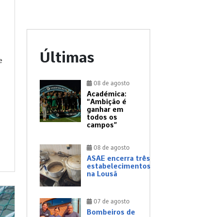
Últimas
e
08 de agosto
Académica:
“Ambição é
ganhar em
todos os
campos”
08 de agosto
ASAE encerra três
estabelecimentos
na Lousã
07 de agosto
Bombeiros de