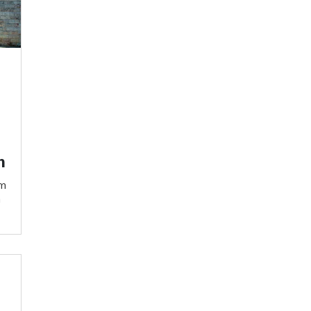
m
um
a