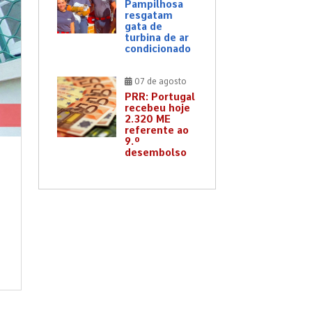
Pampilhosa
resgatam
gata de
turbina de ar
condicionado
07 de agosto
PRR: Portugal
recebeu hoje
2.320 ME
referente ao
9.º
desembolso