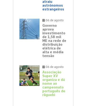
atraiu
astrónomos
estrangeiros
06 de agosto
Governo
aprova
investimento
de 1,58 mil
ME na rede de
distribuição
elétrica de
alta e média
tensão
06 de agosto
Associação
Super XV
organiza e dá
nome ao
campeonato
português de
râguebi