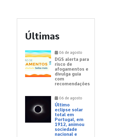
Últimas
06 de agosto
DGS alerta para
risco de
afogamentos e
divulga guia
com
recomendações
06 de agosto
Último
eclipse solar
total em
Portugal, em
1912, animou
sociedade
nacional e