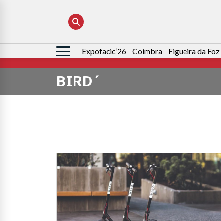
Expofacic’26
Coimbra
Figueira da Foz
Pesquisar
por:
BIRD´