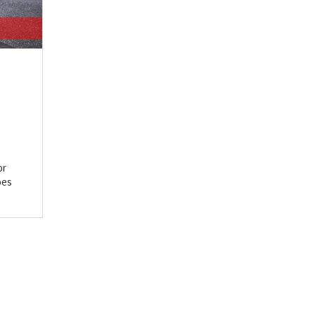
or
ões