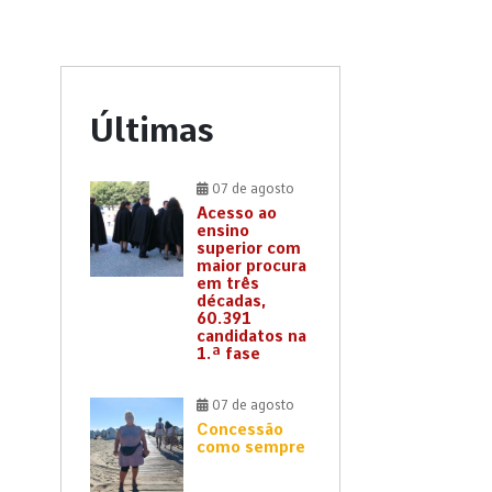
Últimas
07 de agosto
Acesso ao
ensino
superior com
maior procura
em três
décadas,
60.391
candidatos na
1.ª fase
07 de agosto
Concessão
como sempre