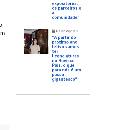
expositores,
os parceiros e
a
comunidade”
o
07 de agosto
am
“A partir do
próximo ano
letivo vamos
ter
licenciaturas
no Rovisco
Pais, o que
para nós é um
passo
gigantesco”