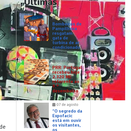
Últimas
07 de agosto
Bombeiros de
Pampilhosa
resgatam
gata de
turbina de ar
condicionado
07 de agosto
PRR: Portugal
recebeu hoje
2.320 ME
referente ao
9.º
desembolso
07 de agosto
“O segredo da
Expofacic
está em ouvir
os visitantes,
 de
os