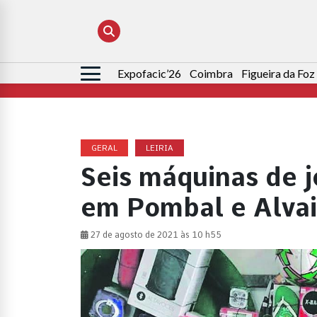
Expofacic’26
Coimbra
Figueira da Foz
Pesquisar
por:
GERAL
LEIRIA
Seis máquinas de j
em Pombal e Alvai
27 de agosto de 2021 às 10 h55