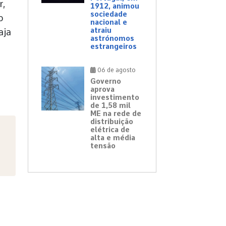
r,
1912, animou
sociedade
o
nacional e
atraiu
aja
astrónomos
estrangeiros
06 de agosto
Governo
aprova
investimento
de 1,58 mil
ME na rede de
distribuição
elétrica de
alta e média
tensão