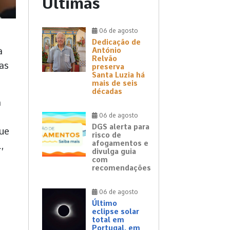
Últimas
06 de agosto
Dedicação de
à
António
Relvão
as
preserva
Santa Luzia há
mais de seis
décadas
m
06 de agosto
DGS alerta para
que
risco de
afogamentos e
,
divulga guia
com
recomendações
06 de agosto
Último
eclipse solar
total em
Portugal, em