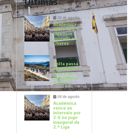
Últimas
08 de agosto
Académica
entra na 2.ª
Liga com
goleada em
Chaves
08 de agosto
Volta passa
amanhã em
Góis e na
Pampilhosa
da Serra
08 de agosto
Académica
vence ao
intervalo por
2-0 no jogo
inaugural da
2.ª Liga