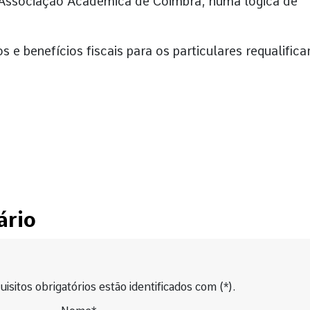
a Associação Académica de Coimbra, numa lógica de
os e benefícios fiscais para os particulares requalific
ário
isitos obrigatórios estão identificados com (*).