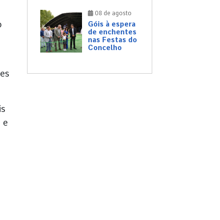
08 de agosto
o
Góis à espera
de enchentes
nas Festas do
Concelho
ões
is
 e