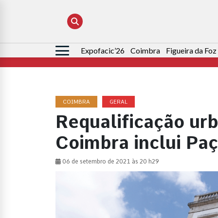
Expofacic’26
Coimbra
Figueira da Foz
Pesquisar
por:
COIMBRA
GERAL
Requalificação urb
Coimbra inclui Pa
06 de setembro de 2021 às 20 h29