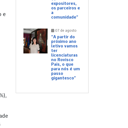
expositores,
os parceiros e
a
o e
comunidade”
07 de agosto
“A partir do
próximo ano
letivo vamos
ter
licenciaturas
no Rovisco
Pais, o que
para nós é um
passo
gigantesco”
%),
dade
s