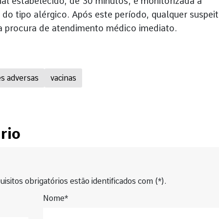
al estabelecido, de 30 minutos, é monitorizada a
do tipo alérgico. Após este período, qualquer suspei
 a procura de atendimento médico imediato.
s adversas
vacinas
rio
isitos obrigatórios estão identificados com (*).
Nome*