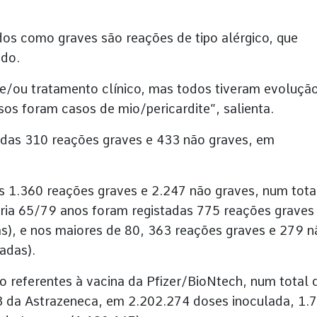
os como graves são reações de tipo alérgico, que
ado.
/ou tratamento clínico, mas todos tiveram evoluçã
sos foram casos de mio/pericardite”, salienta.
tadas 310 reações graves e 433 não graves, em
s 1.360 reações graves e 2.247 não graves, num tota
ária 65/79 anos foram registadas 775 reações graves
s), e nos maiores de 80, 363 reações graves e 279 n
adas).
o referentes à vacina da Pfizer/BioNtech, num total 
3 da Astrazeneca, em 2.202.274 doses inoculada, 1.