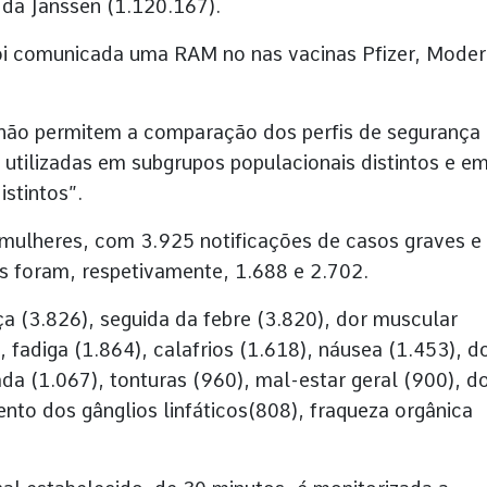
da Janssen (1.120.167).
oi comunicada uma RAM no nas vacinas Pfizer, Mode
não permitem a comparação dos perfis de segurança
 utilizadas em subgrupos populacionais distintos e e
stintos”.
 mulheres, com 3.925 notificações de casos graves e
 foram, respetivamente, 1.688 e 2.702.
ça (3.826), seguida da febre (3.820), dor muscular
, fadiga (1.864), calafrios (1.618), náusea (1.453), d
ada (1.067), tonturas (960), mal-estar geral (900), d
nto dos gânglios linfáticos(808), fraqueza orgânica