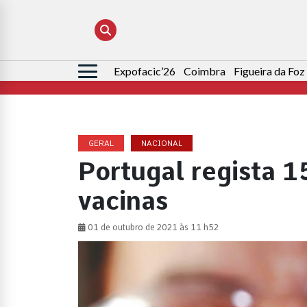
Expofacic’26
Coimbra
Figueira da Foz
Pesquisar
por:
GERAL
NACIONAL
Portugal regista 1
vacinas
01 de outubro de 2021 às 11 h52