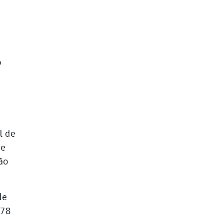
o
l de
 e
ão
de
778