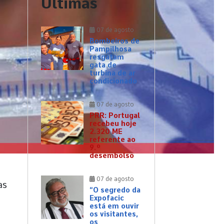
Últimas
07 de agosto
Bombeiros de
Pampilhosa
resgatam
gata de
turbina de ar
condicionado
07 de agosto
PRR: Portugal
recebeu hoje
2.320 ME
referente ao
9.º
desembolso
07 de agosto
as
“O segredo da
Expofacic
está em ouvir
os visitantes,
os