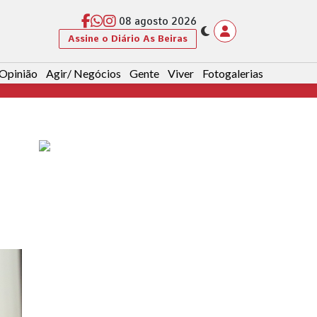
08 agosto 2026
Assine o Diário As Beiras
Opinião
Agir/ Negócios
Gente
Viver
Fotogalerias