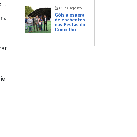
ou.
08 de agosto
Góis à espera
uma
de enchentes
nas Festas do
Concelho
é
nar
ie