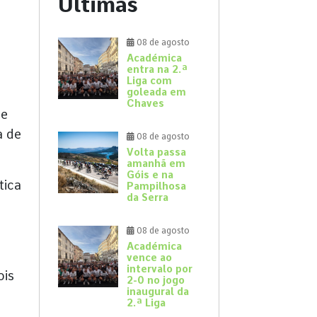
Últimas
08 de agosto
Académica
a
entra na 2.ª
Liga com
goleada em
Chaves
ue
a de
08 de agosto
Volta passa
amanhã em
Góis e na
tica
Pampilhosa
da Serra
08 de agosto
Académica
vence ao
intervalo por
ois
2-0 no jogo
inaugural da
2.ª Liga