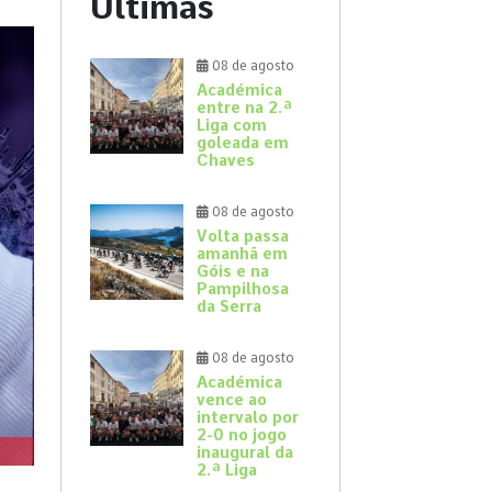
Últimas
08 de agosto
Académica
entre na 2.ª
Liga com
goleada em
Chaves
08 de agosto
Volta passa
amanhã em
Góis e na
Pampilhosa
da Serra
08 de agosto
Académica
vence ao
intervalo por
2-0 no jogo
inaugural da
2.ª Liga