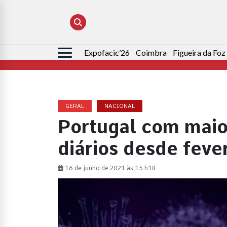
Expofacic’26
Coimbra
Figueira da Foz
Pesquisar
por:
GERAL
NACIONAL
Portugal com maio
diários desde feve
16 de junho de 2021 às 15 h18