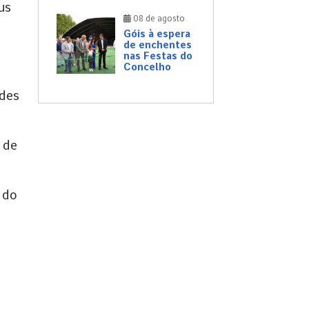
us
08 de agosto
Góis à espera
de enchentes
nas Festas do
Concelho
ades
 de
 do