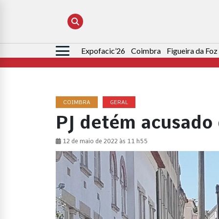
Expofacic’26
Coimbra
Figueira da Foz
Pesquisar
por:
COIMBRA
GERAL
PJ detém acusado 
12 de maio de 2022 às 11 h55