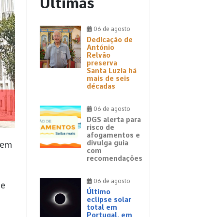
Últimas
06 de agosto
Dedicação de
António
Relvão
preserva
Santa Luzia há
mais de seis
décadas
06 de agosto
DGS alerta para
risco de
afogamentos e
divulga guia
mem
com
recomendações
06 de agosto
de
Último
eclipse solar
total em
Portugal, em