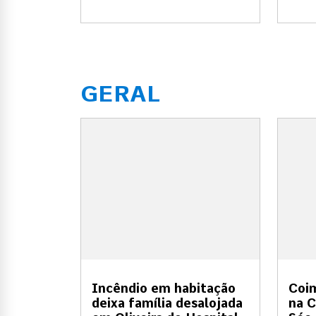
GERAL
Incêndio em habitação
Coi
deixa família desalojada
na C