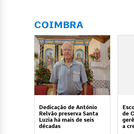
COIMBRA
Dedicação de António
Esco
Relvão preserva Santa
de C
Luzia há mais de seis
gerê
décadas
a cr