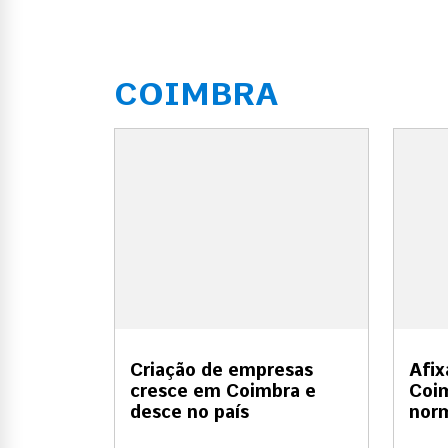
COIMBRA
Criação de empresas
Afix
cresce em Coimbra e
Coim
desce no país
nor