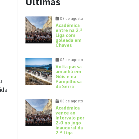
Últimas
08 de agosto
Académica
entre na 2.ª
Liga com
goleada em
Chaves
e
08 de agosto
Volta passa
amanhã em
Góis e na
u
Pampilhosa
da Serra
ida
08 de agosto
Académica
vence ao
intervalo por
2-0 no jogo
inaugural da
2.ª Liga