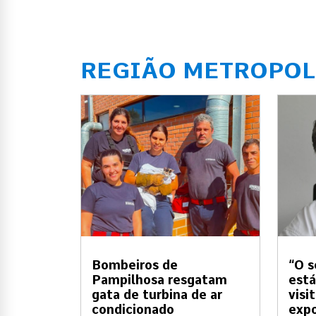
REGIÃO METROPOL
Bombeiros de
“O s
Pampilhosa resgatam
está
gata de turbina de ar
visi
condicionado
expo