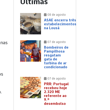
Últimas
08 de agosto
s
ASAE encerra três
estabelecimentos
na Lousã
 nas
07 de agosto
Bombeiros de
Pampilhosa
resgatam
gata de
turbina de ar
condicionado
os
07 de agosto
PRR: Portugal
recebeu hoje
.
2.320 ME
referente ao
9.º
desembolso