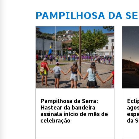
PAMPILHOSA DA S
Pampilhosa da Serra:
Ecli
Hastear da bandeira
ago
assinala início de mês de
espe
celebração
da S