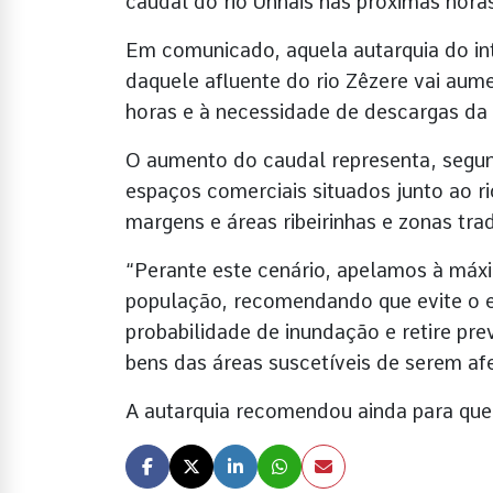
caudal do rio Unhais nas próximas hora
Em comunicado, aquela autarquia do int
daquele afluente do rio Zêzere vai aume
horas e à necessidade de descargas da
O aumento do caudal representa, segund
espaços comerciais situados junto ao ri
margens e áreas ribeirinhas e zonas tra
“Perante este cenário, apelamos à máx
população, recomendando que evite o 
probabilidade de inundação e retire pr
bens das áreas suscetíveis de serem afe
A autarquia recomendou ainda para que 