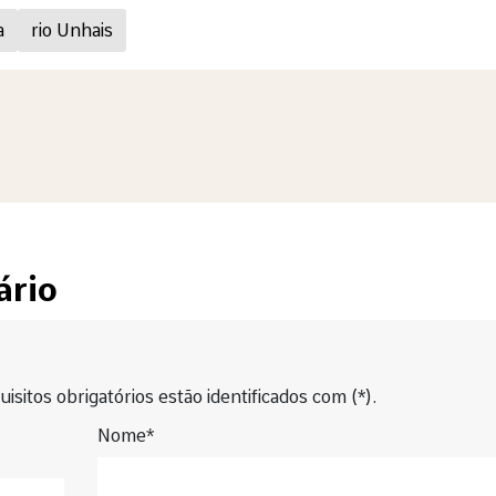
a
rio Unhais
ário
isitos obrigatórios estão identificados com (*).
Nome*