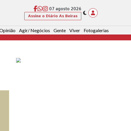
07 agosto 2026
Assine o Diário As Beiras
Opinião
Agir/ Negócios
Gente
Viver
Fotogalerias