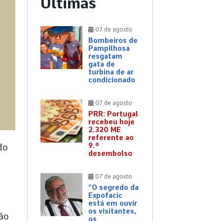
Últimas
07 de agosto
Bombeiros de
Pampilhosa
resgatam
gata de
turbina de ar
condicionado
07 de agosto
PRR: Portugal
recebeu hoje
2.320 ME
referente ao
9.º
do
desembolso
07 de agosto
“O segredo da
Expofacic
está em ouvir
os visitantes,
ção
os