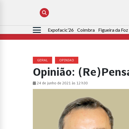
Expofacic’26
Coimbra
Figueira da Foz
Pesquisar
por:
GERAL
OPINIAO
Opinião: (Re)Pensa
24 de junho de 2021 às 12 h30