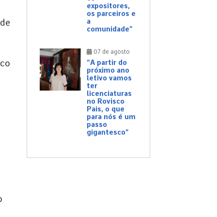
expositores,
os parceiros e
 de
a
comunidade”
07 de agosto
uco
“A partir do
próximo ano
letivo vamos
ter
licenciaturas
no Rovisco
Pais, o que
para nós é um
passo
gigantesco”
o