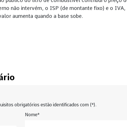
 público do litro de combustível contribui o preço 
rno não intervém, o ISP (de montante fixo) e o IVA,
 valor aumenta quando a base sobe.
ário
isitos obrigatórios estão identificados com (*).
Nome*