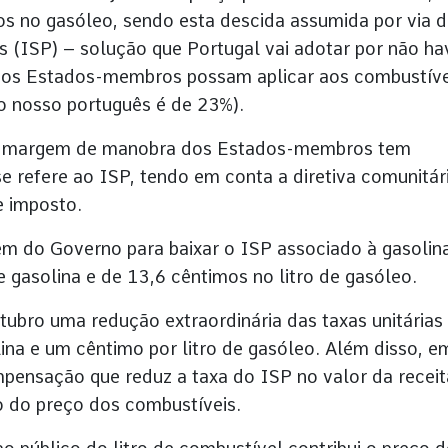
os no gasóleo, sendo esta descida assumida por via 
 (ISP) – solução que Portugal vai adotar por não ha
e os Estados-membros possam aplicar aos combustíve
no nosso português é de 23%).
 margem de manobra dos Estados-membros tem
e refere ao ISP, tendo em conta a diretiva comunitár
e imposto.
em do Governo para baixar o ISP associado à gasolin
 gasolina e de 13,6 cêntimos no litro de gasóleo.
ubro uma redução extraordinária das taxas unitárias
lina e um cêntimo por litro de gasóleo. Além disso, e
ensação que reduz a taxa do ISP no valor da receit
o do preço dos combustíveis.