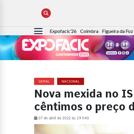
Expofacic’26
Coimbra
Figueira da Foz
Pesquisar
por:
GERAL
NACIONAL
Nova mexida no IS
cêntimos o preço d
07 de abril de 2022 às 19 h40