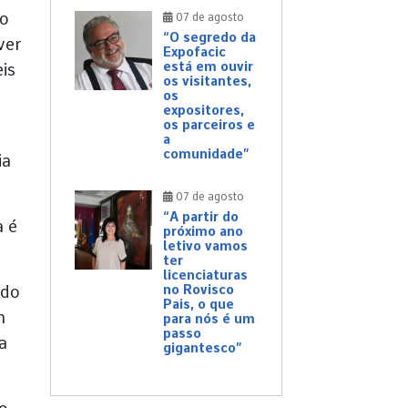
do
07 de agosto
“O segredo da
ver
Expofacic
está em ouvir
is
os visitantes,
os
expositores,
os parceiros e
a
comunidade”
ia
07 de agosto
“A partir do
a é
próximo ano
letivo vamos
ter
licenciaturas
 do
no Rovisco
Pais, o que
m
para nós é um
passo
a
gigantesco”