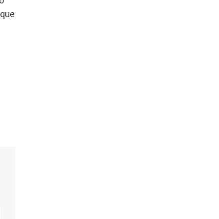
do
 que