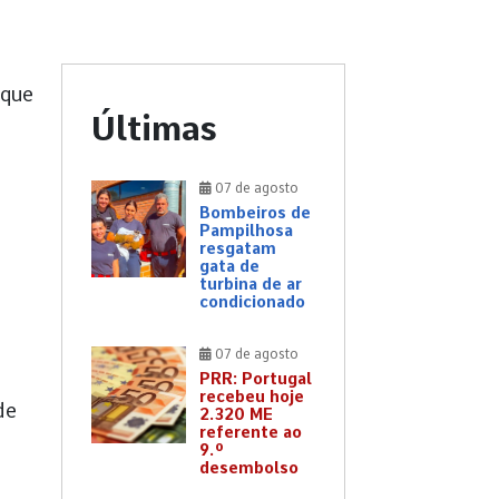
 que
Últimas
07 de agosto
Bombeiros de
Pampilhosa
resgatam
gata de
turbina de ar
condicionado
07 de agosto
PRR: Portugal
recebeu hoje
de
2.320 ME
referente ao
9.º
desembolso