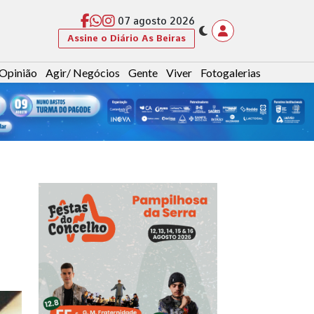
07 agosto 2026
Assine o Diário As Beiras
Opinião
Agir/ Negócios
Gente
Viver
Fotogalerias