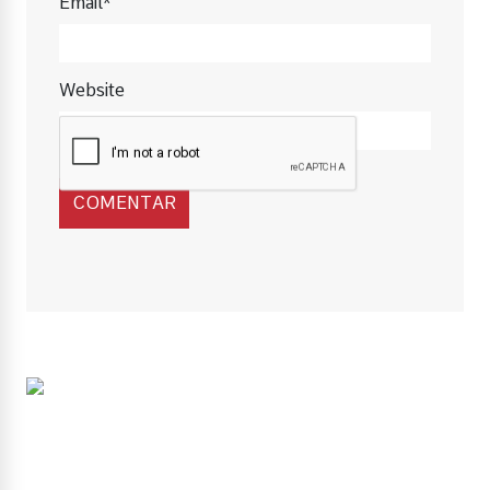
Email*
Website