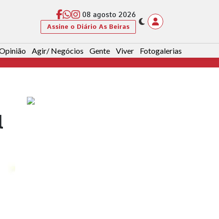
08 agosto 2026
Assine o Diário As Beiras
Opinião
Agir/ Negócios
Gente
Viver
Fotogalerias
l