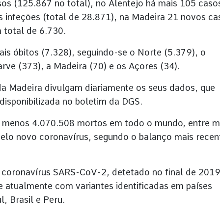
os (125.867 no total), no Alentejo há mais 105 caso
s infeções (total de 28.871), na Madeira 21 novos ca
 total de 6.730.
is óbitos (7.328), seguindo-se o Norte (5.379), o
arve (373), a Madeira (70) e os Açores (34).
da Madeira divulgam diariamente os seus dados, que
isponibilizada no boletim da DGS.
 menos 4.070.508 mortos em todo o mundo, entre m
pelo novo coronavírus, segundo o balanço mais recen
o coronavírus SARS-CoV-2, detetado no final de 201
e atualmente com variantes identificadas em países
, Brasil e Peru.