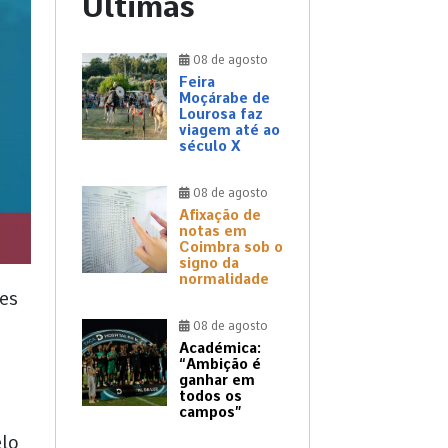
Últimas
08 de agosto
Feira
Moçárabe de
Lourosa faz
viagem até ao
século X
08 de agosto
Afixação de
notas em
Coimbra sob o
signo da
normalidade
tes
08 de agosto
Académica:
“Ambição é
ganhar em
todos os
campos”
elo