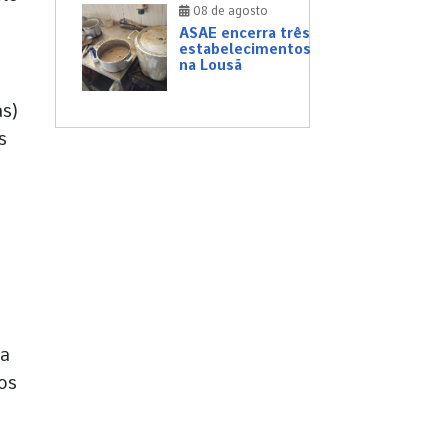
08 de agosto
ASAE encerra três
estabelecimentos
na Lousã
as)
s
za
os