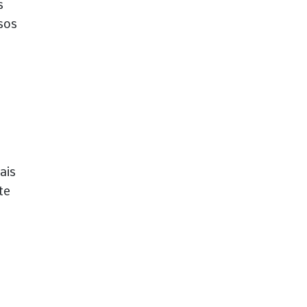
s
sos
ais
te
9