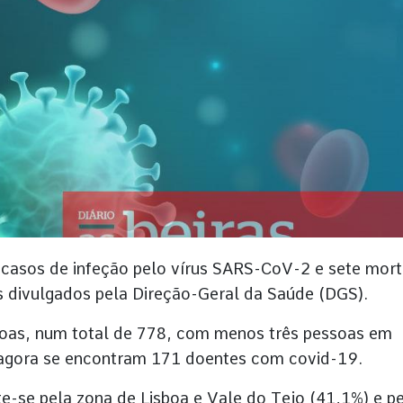
s casos de infeção pelo vírus SARS-CoV-2 e sete mor
s divulgados pela Direção-Geral da Saúde (DGS).
soas, num total de 778, com menos três pessoas em
 agora se encontram 171 doentes com covid-19.
te-se pela zona de Lisboa e Vale do Tejo (41,1%) e p