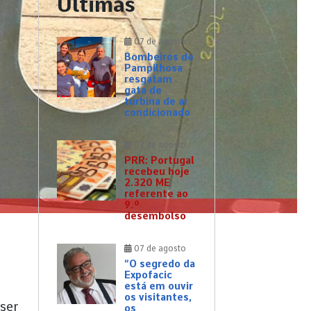
Últimas
07 de agosto
Bombeiros de
Pampilhosa
resgatam
gata de
turbina de ar
condicionado
07 de agosto
PRR: Portugal
recebeu hoje
2.320 ME
referente ao
9.º
desembolso
07 de agosto
“O segredo da
Expofacic
está em ouvir
os visitantes,
 ser
os