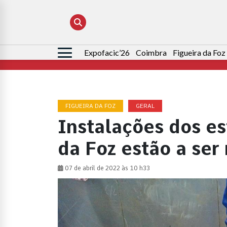
Expofacic’26
Coimbra
Figueira da Foz
Pesquisar
por:
FIGUEIRA DA FOZ
GERAL
Instalações dos es
da Foz estão a ser
07 de abril de 2022 às 10 h33