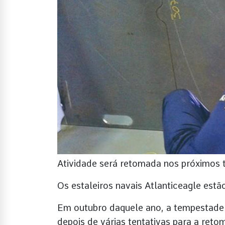
Atividade será retomada nos próximos 
Os estaleiros navais Atlanticeagle est
Em outubro daquele ano, a tempestade “
depois de várias tentativas para a ret