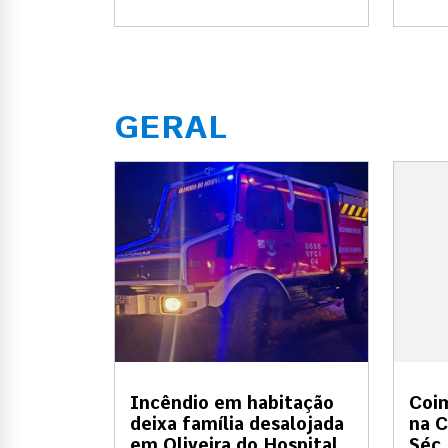
GERAL
Incêndio em habitação
Coi
deixa família desalojada
na C
em Oliveira do Hospital
Séc.