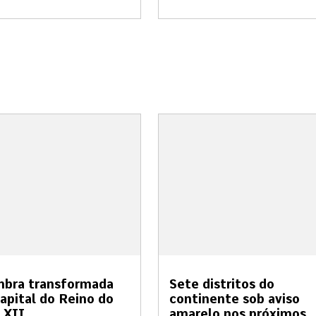
mbra transformada
Sete distritos do
apital do Reino do
continente sob aviso
 XII
amarelo nos próximos