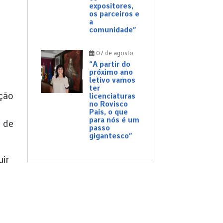
expositores,
os parceiros e
a
comunidade”
07 de agosto
“A partir do
próximo ano
letivo vamos
ter
ução
licenciaturas
no Rovisco
Pais, o que
para nós é um
o de
passo
gigantesco”
uir