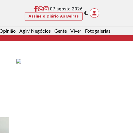
07 agosto 2026
Assine o Diário As Beiras
Opinião
Agir/ Negócios
Gente
Viver
Fotogalerias