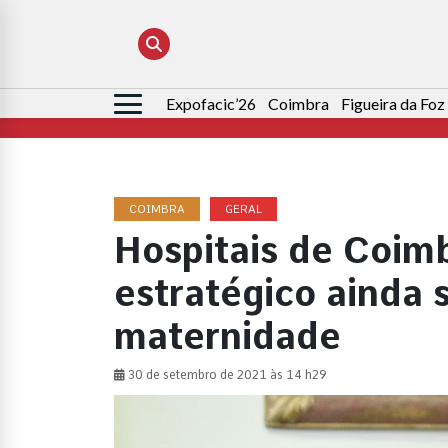
Expofacic’26
Coimbra
Figueira da Foz
Pesquisar
por:
COIMBRA
GERAL
Hospitais de Coim
estratégico ainda 
maternidade
30 de setembro de 2021 às 14 h29