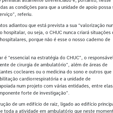
 perinatal altamente diferenciado e, portanto, nesse
odas as condições para que a unidade de apoio possa 
rviço”, referiu.
tos adiantou que está prevista a sua “valorização n
o hospitalar, ou seja, o CHUC nunca criará situações 
hospitalares, porque não é esse o nosso caderno de
ar é “essencial na estratégia do CHUC”, o responsáve
nte de cirurgia de ambulatório”, além de áreas de
antes cocleares ou o medicina do sono e outros que
litação cardiorrespiratória e a unidade de
apoiada num projeto com várias entidades, entre elas
ponente forte de investigação”.
ção de um edifício de raiz, ligado ao edifício princip
de toda a atividade em ambulatório que neste momen