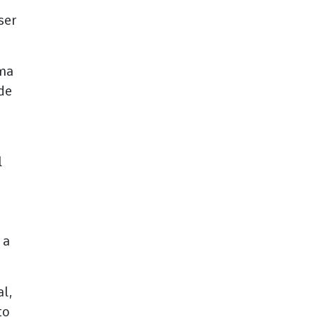
ser
uma
de
l
 a
al,
to