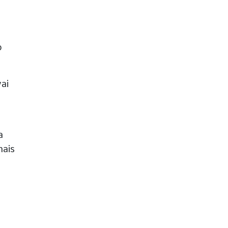
o
ai
a
mais