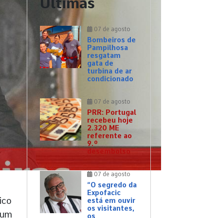
Últimas
07 de agosto
Bombeiros de
Pampilhosa
resgatam
gata de
turbina de ar
condicionado
07 de agosto
PRR: Portugal
recebeu hoje
2.320 ME
referente ao
9.º
desembolso
07 de agosto
“O segredo da
Expofacic
ico
está em ouvir
os visitantes,
 um
os