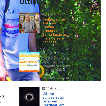
Últimas
06 de agosto
Dedicação de
António
Relvão
preserva
Santa Luzia há
mais de seis
décadas
06 de agosto
DGS alerta para
risco de
afogamentos e
divulga guia
com
recomendações
06 de agosto
Último
vo
eclipse solar
total em
e
Portugal, em