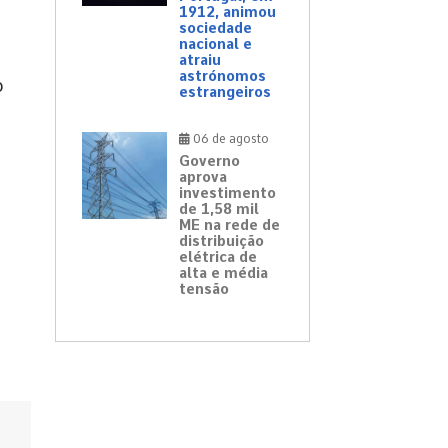
1912, animou
sociedade
nacional e
atraiu
astrónomos
o
estrangeiros
06 de agosto
Governo
aprova
investimento
de 1,58 mil
ME na rede de
distribuição
elétrica de
alta e média
tensão