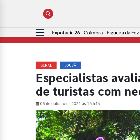
Expofacic’26
Coimbra
Figueira da Foz
Pesquisar
por:
GERAL
LOUSÃ
Especialistas aval
de turistas com ne
05 de outubro de 2021 às 15 h46