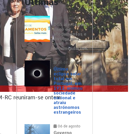
Últimas
06 de agosto
DGS alerta para
risco de
afogamentos e
divulga guia
com
recomendações
06 de agosto
Último
eclipse solar
total em
Portugal, em
1912, animou
sociedade
IM-RC reuniram-se ontem
nacional e
atraiu
astrónomos
estrangeiros
06 de agosto
Governo