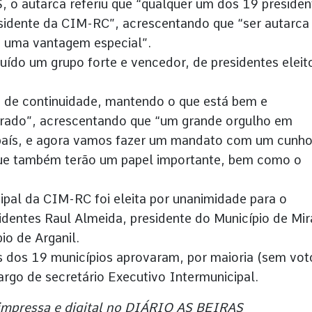
o autarca referiu que “qualquer um dos 19 presiden
esidente da CIM-RC”, acrescentando que “ser autarc
e uma vantagem especial”.
uído um grupo forte e vencedor, de presidentes eleit
o de continuidade, mantendo o que está bem e
orado”, acrescentando que “um grande orgulho em
 país, e agora vamos fazer um mandato com um cunh
que também terão um papel importante, bem como o
pal da CIM-RC foi eleita por unanimidade para o
entes Raul Almeida, presidente do Município de Mir
io de Arganil.
s dos 19 municípios aprovaram, por maioria (sem vot
argo de secretário Executivo Intermunicipal.
 impressa e digital no DIÁRIO AS BEIRAS