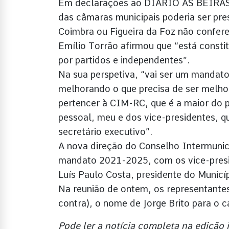
Em declarações ao DIÁRIO AS BEIRAS, 
das câmaras municipais poderia ser pr
Coimbra ou Figueira da Foz não confer
Emílio Torrão afirmou que “está constit
por partidos e independentes”.
Na sua perspetiva, “vai ser um mandat
melhorando o que precisa de ser melh
pertencer à CIM-RC, que é a maior do
pessoal, meu e dos vice-presidentes, 
secretário executivo”.
A nova direção do Conselho Intermunici
mandato 2021-2025, com os vice-presid
Luís Paulo Costa, presidente do Municíp
Na reunião de ontem, os representante
contra), o nome de Jorge Brito para o c
Pode ler a notícia completa na edição