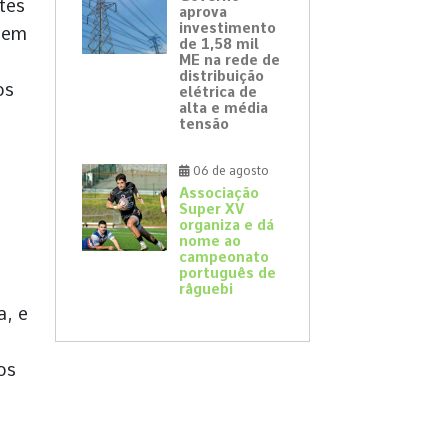
tes
aprova
investimento
a em
de 1,58 mil
ME na rede de
distribuição
os
elétrica de
alta e média
tensão
06 de agosto
Associação
o
Super XV
organiza e dá
nome ao
campeonato
português de
râguebi
a, e
os