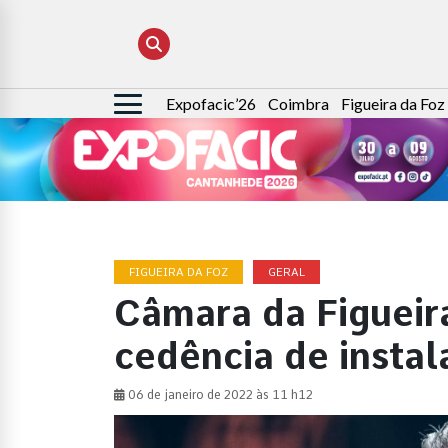
Expofacic’26
Coimbra
Figueira da Foz
Pesquisar
por:
FIGUEIRA DA FOZ
GERAL
Câmara da Figueir
cedência de insta
06 de janeiro de 2022 às 11 h12