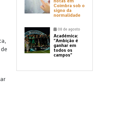
notas em
Coimbra sob o
signo da
normalidade
08 de agosto
Académica:
ca,
“Ambição é
ganhar em
 de
todos os
campos”
lar