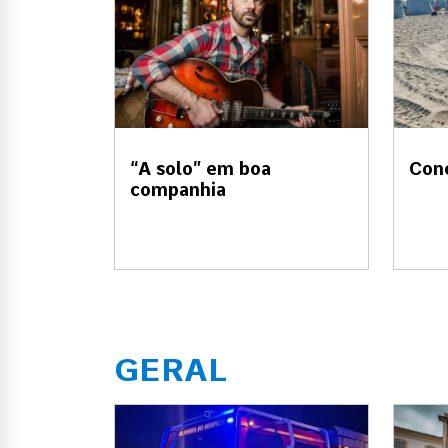
“A solo” em boa
Con
companhia
GERAL