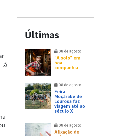
Últimas
08 de agosto
ar
“A solo” em
boa
 lá
companhia
08 de agosto
Feira
Moçárabe de
Lourosa faz
viagem até ao
século X
uma
ou
08 de agosto
Afixação de