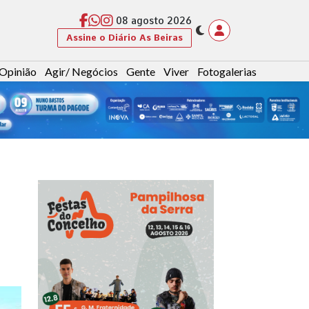
08 agosto 2026
Assine o Diário As Beiras
Opinião
Agir/ Negócios
Gente
Viver
Fotogalerias