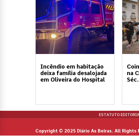
Incêndio em habitação
Coi
deixa família desalojada
na C
em Oliveira do Hospital
Séc.
ESTATUTO EDITORIA
Copyright © 2025 Diário As Beiras. All Rights