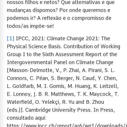
nossos filhos e netos? Que alternativas e que
mudanças dispomos? Por onde queremos e
podemos ir? A reflexão e o compromisso de
todos/as impõe-se!
[1]
IPCC, 2021: Climate Change 2021: The
Physical Science Basis. Contribution of Working
Group I to the Sixth Assessment Report of the
Intergovernmental Panel on Climate Change
[Masson-Delmotte, V., P. Zhai, A. Pirani, S. L.
Connors, C. Péan, S. Berger, N. Caud, Y. Chen,
L. Goldfarb, M. I. Gomis, M. Huang, K. Leitzell,
E. Lonnoy, J. B. R. Matthews, T. K. Maycock, T.
Waterfield, O. Yelekçi, R. Yu and B. Zhou
(eds.)]. Cambridge University Press. In Press,
consultado aqui:
https://www.ipcc.ch/report/ar6/wg1/downloads/