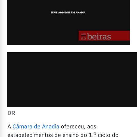
DR
A
Câmara de Anadia
ofereceu, aos
estabelecimentos de ensino do 1.º ciclo do