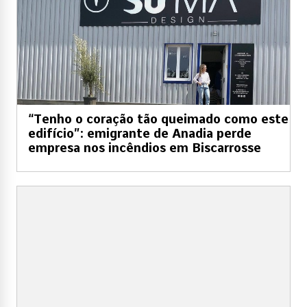
“Tenho o coração tão queimado como este
edifício”: emigrante de Anadia perde
empresa nos incêndios em Biscarrosse