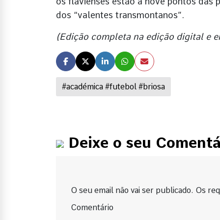
os flavienses estão a nove pontos das 
dos “valentes transmontanos”.
(Edição completa na edição digital e 
#académica #futebol #briosa
Deixe o seu Comentá
O seu email não vai ser publicado. Os requ
Comentário