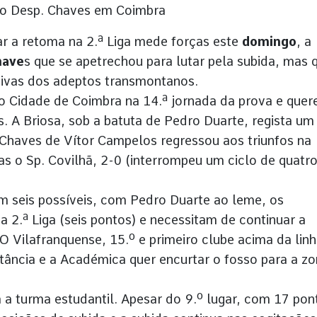
ao Desp. Chaves em Coimbra
r a retoma na 2.ª Liga mede forças este
domingo
, a
have
s que se apetrechou para lutar pela subida, mas 
tivas dos adeptos transmontanos.
 Cidade de Coimbra na 14.ª jornada da prova e que
. A Briosa, sob a batuta de Pedro Duarte, regista um
 Chaves de Vítor Campelos regressou aos triunfos na
as o Sp. Covilhã, 2-0 (interrompeu um ciclo de quatr
m seis possíveis, com Pedro Duarte ao leme, os
 2.ª Liga (seis pontos) e necessitam de continuar a
O Vilafranquense, 15.º e primeiro clube acima da lin
stância e a Académica quer encurtar o fosso para a z
a turma estudantil. Apesar do 9.º lugar, com 17 pon