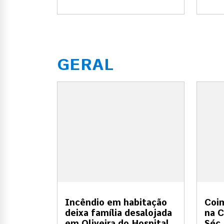
GERAL
Incêndio em habitação
Coi
deixa família desalojada
na C
em Oliveira do Hospital
Séc.