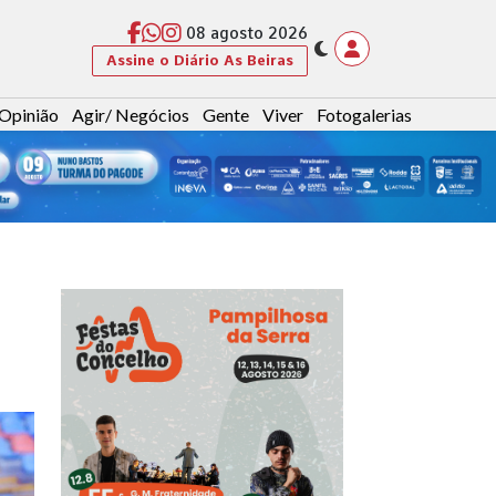
08 agosto 2026
Assine o Diário As Beiras
Opinião
Agir/ Negócios
Gente
Viver
Fotogalerias