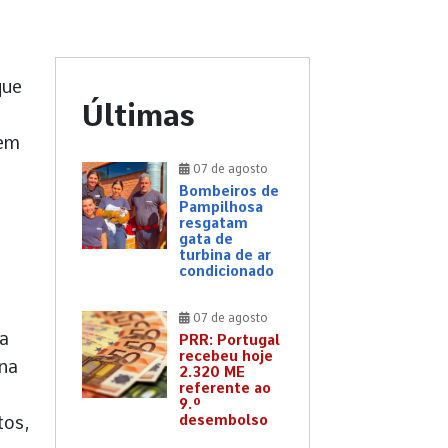
que
Últimas
rem
07 de agosto
Bombeiros de
Pampilhosa
resgatam
o
gata de
turbina de ar
condicionado
07 de agosto
ha
PRR: Portugal
recebeu hoje
ona
2.320 ME
referente ao
9.º
tos,
desembolso