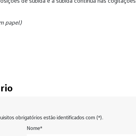
posições de subida e a subida continua nas cogitações
em papel)
rio
isitos obrigatórios estão identificados com (*).
Nome*