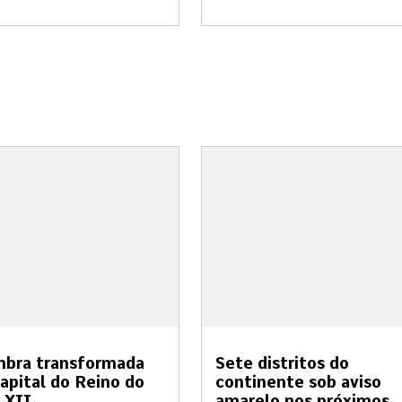
mbra transformada
Sete distritos do
apital do Reino do
continente sob aviso
 XII
amarelo nos próximos