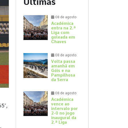
Últimas
08 de agosto
Académica
entra na 2.ª
Liga com
goleada em
Chaves
08 de agosto
Volta passa
amanhã em
Góis e na
Pampilhosa
da Serra
08 de agosto
Académica
vence ao
65’,
intervalo por
2-0 no jogo
inaugural da
2.ª Liga