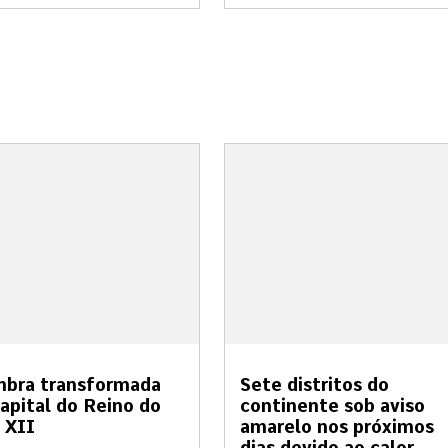
mbra transformada
Sete distritos do
apital do Reino do
continente sob aviso
 XII
amarelo nos próximos
dias devido ao calor