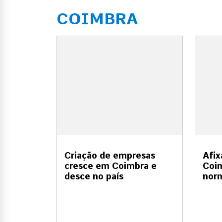
COIMBRA
Criação de empresas
Afix
cresce em Coimbra e
Coim
desce no país
nor