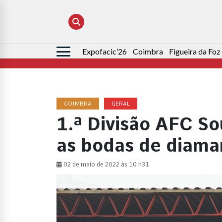
Expofacic’26
Coimbra
Figueira da Foz
Pesquisar
por:
COIMBRA
GERAL
1.ª Divisão AFC S
as bodas de diama
02 de maio de 2022 às 10 h31