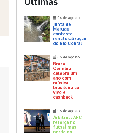
Últimas
06 de agosto
Junta de
Meruge
contesta
renaturalização
do Rio Cobral
06 de agosto
Braza
Coimbra
celebra um
ano com
música
brasileira ao
vivo e
cashback
06 de agosto
Árbitros: AFC
reforça no
futsal mas
perde no