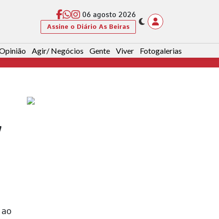
06 agosto 2026
Assine o Diário As Beiras
Opinião
Agir/ Negócios
Gente
Viver
Fotogalerias
,
 ao