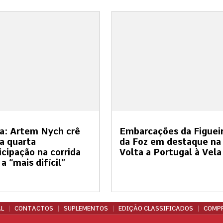
a: Artem Nych crê
Embarcações da Figuei
a quarta
da Foz em destaque na
icipação na corrida
Volta a Portugal à Vela
 a “mais difícil”
L
CONTACTOS
SUPLEMENTOS
EDIÇÃO CLASSIFICADOS
COMPR