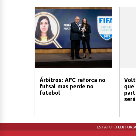
Árbitros: AFC reforça no
Volt
futsal mas perde no
que 
futebol
part
será
ESTATUTO EDITORIA