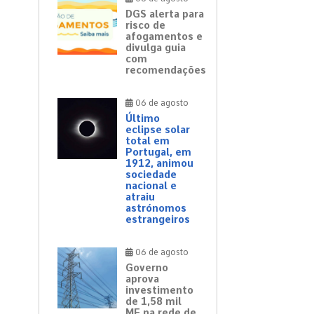
DGS alerta para
risco de
afogamentos e
divulga guia
com
recomendações
06 de agosto
Último
eclipse solar
total em
Portugal, em
1912, animou
sociedade
nacional e
atraiu
astrónomos
estrangeiros
06 de agosto
Governo
aprova
investimento
de 1,58 mil
ME na rede de