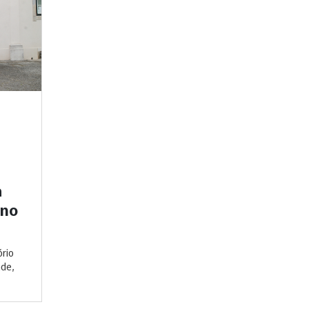
a
 no
rio
ade,