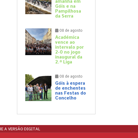
amanhã em
Góis e na
Pampilhosa
da Serra
08 de agosto
Académica
vence ao
intervalo por
2-0 no jogo
inaugural da
2.ª Liga
08 de agosto
Góis à espera
de enchentes
nas Festas do
Concelho
E A VERSÃO DIGITAL