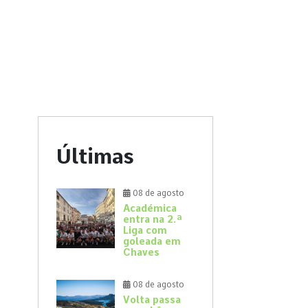
Últimas
08 de agosto
Académica
entra na 2.ª
Liga com
goleada em
Chaves
08 de agosto
Volta passa