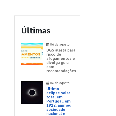
Últimas
06 de agosto
DGS alerta para
risco de
afogamentos e
divulga guia
com
recomendações
06 de agosto
Último
eclipse solar
total em
Portugal, em
1912, animou
sociedade
nacional e