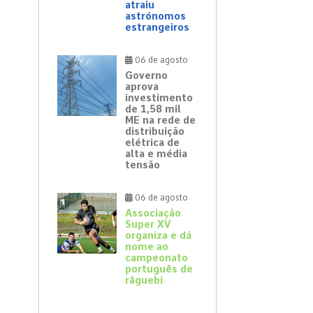
atraiu
astrónomos
estrangeiros
06 de agosto
Governo
aprova
investimento
de 1,58 mil
ME na rede de
distribuição
elétrica de
alta e média
tensão
06 de agosto
Associação
Super XV
organiza e dá
nome ao
campeonato
português de
râguebi