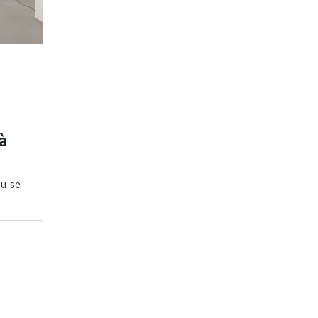
à
ou-se