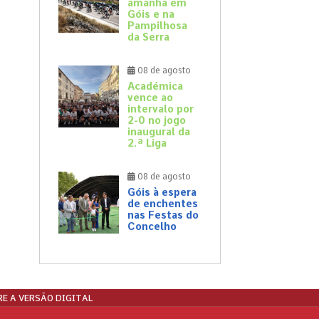
amanhã em
Góis e na
Pampilhosa
da Serra
08 de agosto
Académica
vence ao
intervalo por
2-0 no jogo
inaugural da
2.ª Liga
08 de agosto
Góis à espera
de enchentes
nas Festas do
Concelho
E A VERSÃO DIGITAL