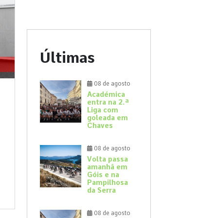
Últimas
08 de agosto
Académica
entra na 2.ª
Liga com
goleada em
Chaves
08 de agosto
Volta passa
amanhã em
Góis e na
Pampilhosa
da Serra
08 de agosto