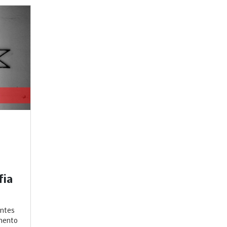
fia
antes
imento