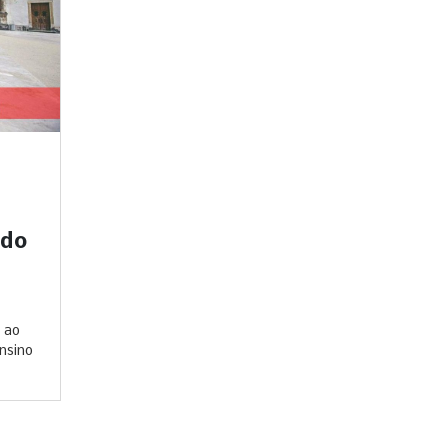
ado
 ao
nsino