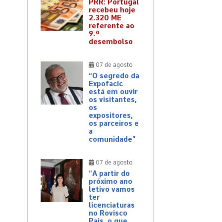
PRR: Portugal
recebeu hoje
2.320 ME
referente ao
9.º
desembolso
07 de agosto
“O segredo da
Expofacic
está em ouvir
os visitantes,
os
expositores,
os parceiros e
a
comunidade”
07 de agosto
“A partir do
próximo ano
letivo vamos
ter
licenciaturas
no Rovisco
Pais, o que