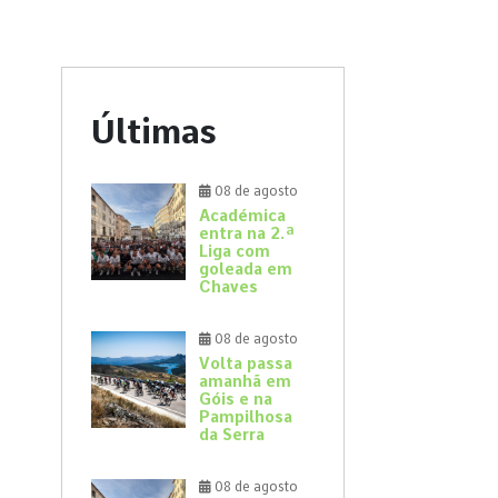
Últimas
08 de agosto
Académica
entra na 2.ª
Liga com
goleada em
Chaves
08 de agosto
Volta passa
amanhã em
Góis e na
Pampilhosa
da Serra
08 de agosto