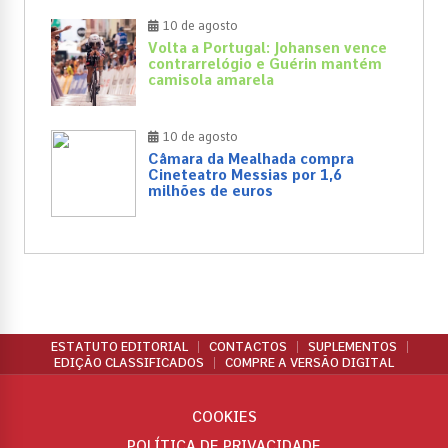
10 de agosto
Volta a Portugal: Johansen vence
contrarrelógio e Guérin mantém
camisola amarela
10 de agosto
Câmara da Mealhada compra
Cineteatro Messias por 1,6
milhões de euros
ESTATUTO EDITORIAL
CONTACTOS
SUPLEMENTOS
EDIÇÃO CLASSIFICADOS
COMPRE A VERSÃO DIGITAL
COOKIES
POLÍTICA DE PRIVACIDADE