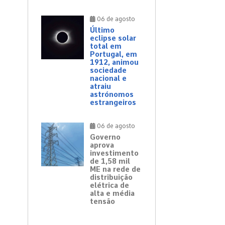
06 de agosto
Último
eclipse solar
total em
Portugal, em
1912, animou
sociedade
nacional e
atraiu
astrónomos
estrangeiros
06 de agosto
Governo
aprova
investimento
de 1,58 mil
ME na rede de
distribuição
elétrica de
alta e média
tensão