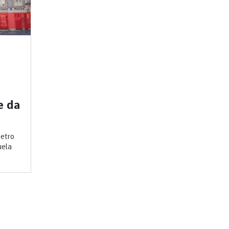
e da
Metro
uela