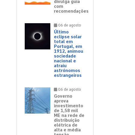
divulga guia
com
recomendações
06 de agosto
Último
eclipse solar
total em
Portugal, em
1912, animou
sociedade
nacional e
atraiu
astrónomos
estrangeiros
06 de agosto
Governo
aprova
investimento
de 1,58 mil
ME na rede de
distribuição
elétrica de
alta e média
tensão