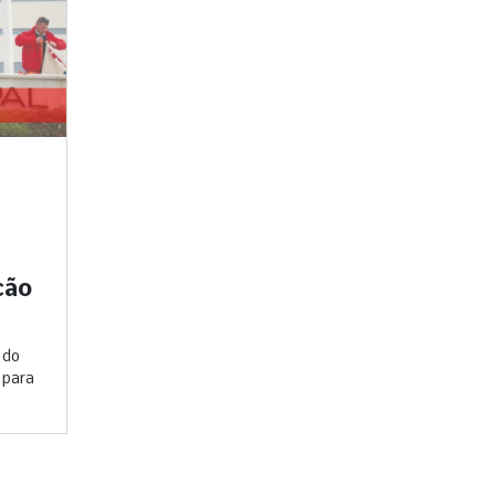
cão
 do
 para