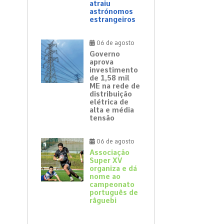
atraiu
astrónomos
estrangeiros
06 de agosto
Governo
aprova
investimento
de 1,58 mil
ME na rede de
distribuição
elétrica de
alta e média
tensão
06 de agosto
Associação
Super XV
organiza e dá
nome ao
campeonato
português de
râguebi