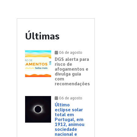
Últimas
06 de agosto
DGS alerta para
risco de
afogamentos e
divulga guia
com
recomendações
06 de agosto
Último
eclipse solar
total em
Portugal, em
1912, animou
sociedade
nacional e