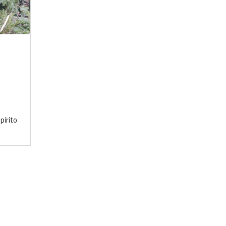
m
pírito