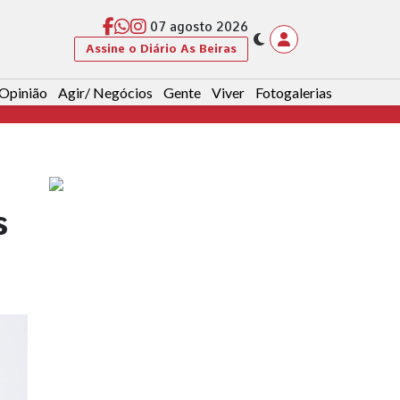
07 agosto 2026
Assine o Diário As Beiras
Opinião
Agir/ Negócios
Gente
Viver
Fotogalerias
s