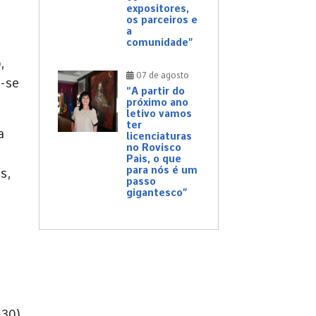
expositores,
os parceiros e
a
comunidade”
,
07 de agosto
o-se
“A partir do
próximo ano
letivo vamos
ter
a
licenciaturas
no Rovisco
Pais, o que
para nós é um
s,
passo
gigantesco”
o
630)