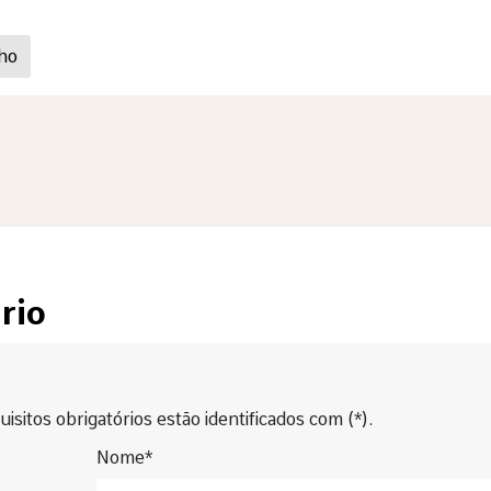
ho
rio
isitos obrigatórios estão identificados com (*).
Nome*