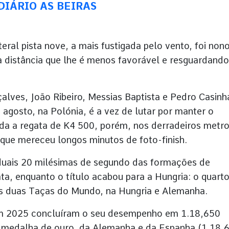
p DIÁRIO AS BEIRAS
ral pista nove, a mais fustigada pelo vento, foi nono
na distância que lhe é menos favorável e resguardand
lves, João Ribeiro, Messias Baptista e Pedro Casinh
agosto, na Polónia, é a vez de lutar por manter o
a a regata de K4 500, porém, nos derradeiros metro
 que mereceu longos minutos de foto-finish.
iduais 20 milésimas de segundo das formações de
a, enquanto o título acabou para a Hungria: o quart
nas duas Taças do Mundo, na Hungria e Alemanha.
m 2025 concluíram o seu desempenho em 1.18,650
, medalha de ouro, da Alemanha e da Espanha (1.18,