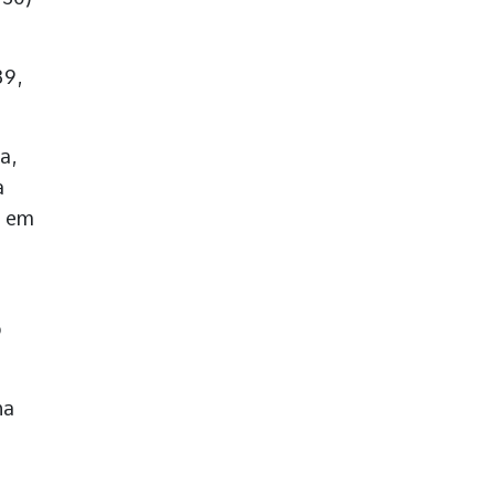
39,
a,
a
o em
o
na