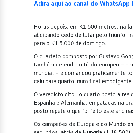
Adira aqui ao canal do WhatsAp
Horas depois, em K1 500 metros, na late
abdicando cedo de lutar pelo triunfo, 
para o K1 5.000 de domingo.
O quarteto composto por Gustavo Gonça
também defendia o título europeu – em 
mundial – e comandou praticamente tod
caiu para quarto, num final empolgante
O veredicto ditou o quarto posto a res
Espanha e Alemanha, empatadas na prat
posto repete o que foi feito este ano 
Os campeões da Europa e do Mundo e
segundos, atrás da Hungria (1.18,500)