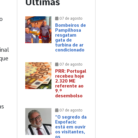
Últimas
 o
07 de agosto
Bombeiros de
Pampilhosa
resgatam
gata de
turbina de ar
inal
condicionado
 que
07 de agosto
PRR: Portugal
recebeu hoje
2.320 ME
referente ao
9.º
desembolso
as
07 de agosto
“O segredo da
Expofacic
está em ouvir
os visitantes,
os