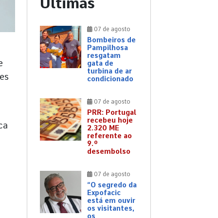
Últimas
07 de agosto
Bombeiros de
Pampilhosa
resgatam
e
gata de
turbina de ar
ses
condicionado
07 de agosto
PRR: Portugal
recebeu hoje
ca
2.320 ME
referente ao
9.º
desembolso
07 de agosto
“O segredo da
Expofacic
está em ouvir
os visitantes,
os