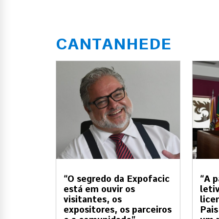
CANTANHEDE
“O segredo da Expofacic
“A p
está em ouvir os
leti
visitantes, os
lice
expositores, os parceiros
Pais