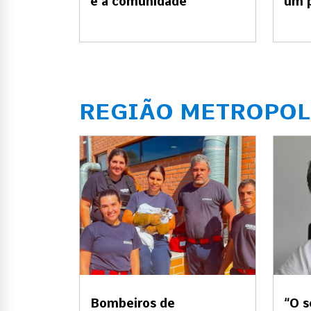
e a comunidade”
um p
REGIÃO METROPOL
Bombeiros de
“O s