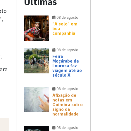
Últimas
oto
08 de agosto
”,
“A solo” em
boa
companhia
08 de agosto
.
Feira
Moçárabe de
Lourosa faz
ara
viagem até ao
século X
08 de agosto
Afixação de
notas em
Coimbra sob o
signo da
normalidade
08 de agosto