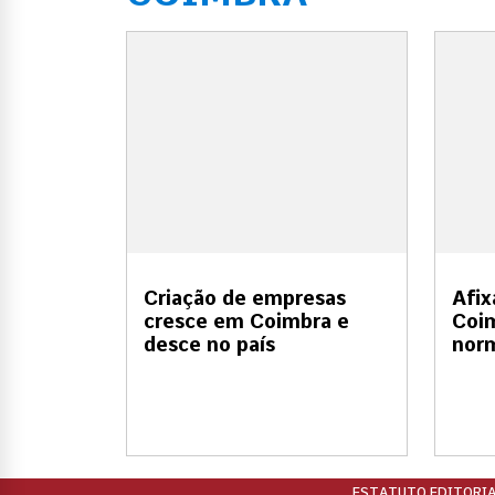
Criação de empresas
Afix
cresce em Coimbra e
Coim
desce no país
nor
ESTATUTO EDITORIA