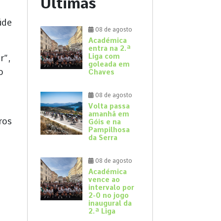
Últimas
úde
08 de agosto
Académica
entra na 2.ª
Liga com
r”,
goleada em
o
Chaves
08 de agosto
Volta passa
amanhã em
ros
Góis e na
Pampilhosa
da Serra
08 de agosto
Académica
vence ao
intervalo por
2-0 no jogo
inaugural da
2.ª Liga