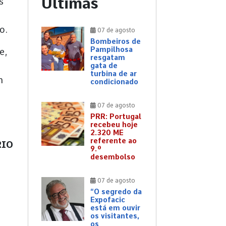
Últimas
s
o.
07 de agosto
Bombeiros de
Pampilhosa
e,
resgatam
gata de
turbina de ar
m
condicionado
07 de agosto
PRR: Portugal
recebeu hoje
2.320 ME
referente ao
RIO
9.º
desembolso
07 de agosto
“O segredo da
Expofacic
está em ouvir
os visitantes,
os