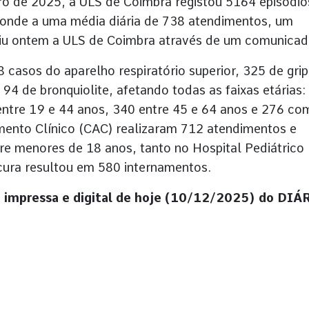
o de 2025, a ULS de Coimbra registou 5164 episódio
sponde a uma média diária de 738 atendimentos, um
riu ontem a ULS de Coimbra através de um comunicad
8 casos do aparelho respiratório superior, 325 de grip
4 de bronquiolite, afetando todas as faixas etárias:
ntre 19 e 44 anos, 340 entre 45 e 64 anos e 276 co
mento Clínico (CAC) realizaram 712 atendimentos e
re menores de 18 anos, tanto no Hospital Pediátrico
cura resultou em 580 internamentos.
ão impressa e digital de hoje (10/12/2025) do DIÁ