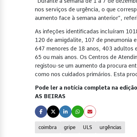
“Durante a semana de 1 a 7 de dezembr
nos serviços de urgência, o que corre
aumento face à semana anterior”, refe
As infeções identificadas incluíram 101
120 de amigdalite, 107 de pneumonia e 9
647 menores de 18 anos, 403 adultos e
65 ou mais anos. Os Centros de Atendi
registou-se um aumento da procura ent
como nos cuidados primários. Esta pro
Pode ler a notícia completa na ediç
AS BEIRAS
coimbra
gripe
ULS
urgências