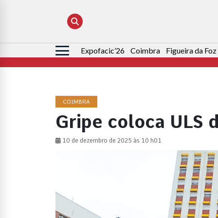
Expofacic’26
Coimbra
Figueira da Foz
Pesquisar
por:
COIMBRA
Gripe coloca ULS 
10 de dezembro de 2025 às 10 h01