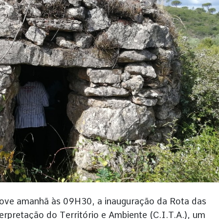
move amanhã às 09H30, a inauguração da Rota das
erpretação do Território e Ambiente (C.I.T.A.), um