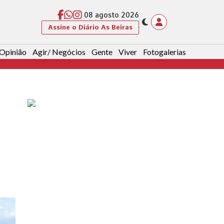
08 agosto 2026
Assine o Diário As Beiras
Opinião
Agir/ Negócios
Gente
Viver
Fotogalerias