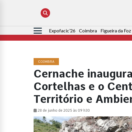
Expofacic’26
Coimbra
Figueira da Foz
Pesquisar
por:
COIMBRA
Cernache inaugura
Cortelhas e o Cent
Território e Ambie
28 de junho de 2025 às 09 h30