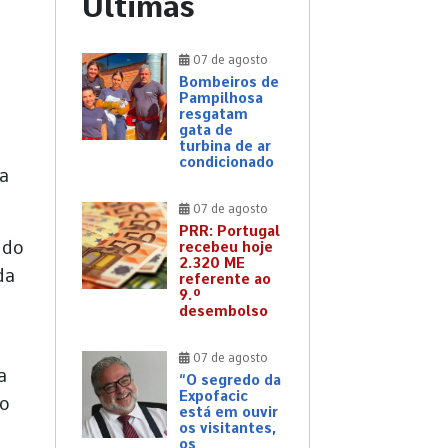
Últimas
a
07 de agosto
Bombeiros de
Pampilhosa
resgatam
gata de
turbina de ar
condicionado
ia
07 de agosto
PRR: Portugal
 do
recebeu hoje
2.320 ME
da
referente ao
9.º
desembolso
07 de agosto
a
“O segredo da
Expofacic
to
está em ouvir
os visitantes,
os