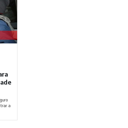
ara
dade
eguro
trar a