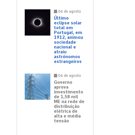
06 de agosto
Último
eclipse solar
total em
Portugal, em
1912, animou
sociedade
nacional e
atraiu
astrónomos
estrangeiros
06 de agosto
Governo
aprova
investimento
de 1,58 mil
ME na rede de
distribuição
elétrica de
alta e média
tensão