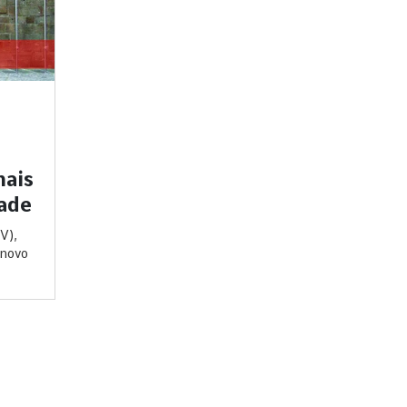
mais
dade
V),
 novo