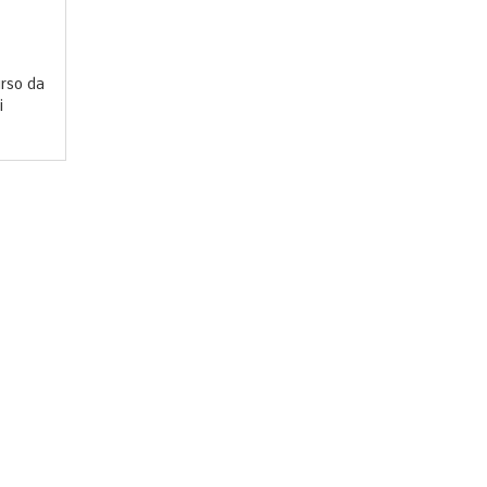
urso da
i